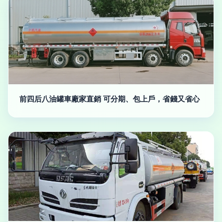
前四后八油罐車廠家直銷 可分期、包上戶，省錢又省心