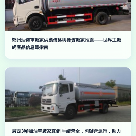
鄭州油罐車廠家供應價格與優質廠家推薦——世界工廠
網產品信息庫指南
廣西3噸加油車廠家直銷 手續齊全，包辦營運證，助力