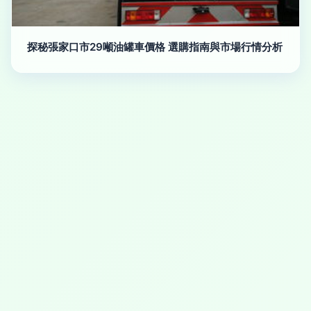
探秘張家口市29噸油罐車價格 選購指南與市場行情分析