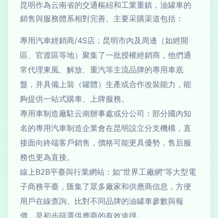
昆明作為云南省的交通樞紐和工業重鎮，油罐車的
銷售與服務體系相對完善。主要采購渠道包括：
專用汽車經銷商/4S店：昆明市內及周邊（如經開
區、官渡區等地）聚集了一批授權經銷商，他們通
常代理東風、解放、重汽等主流品牌的專用車底
盤，并具備上裝（罐體）生產或合作改裝能力，能
夠提供一站式購車、上牌服務。
專用車制造廠駐云南辦事處或分公司：部分國內知
名的專用汽車制造企業會在昆明設立分支機構，直
接面向終端客戶銷售，價格可能更具優勢，售后服
務也更為直接。
線上B2B平臺與行業網站：如“世界工廠網”等大型電
子商務平臺，匯集了眾多廠家和供應商信息，方便
用戶在線查詢、比對不同品牌的油罐車參數與報
價，是初步篩選供應商的有效途徑。